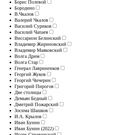
Борис Полевой
Бородино
В.Чкалов
Валерий Чкалов
Василий Суриков
Василий Чапаев
Виссарион Белинский
Владимир Жириновский
Владимир Маяковский
Волга Дрим
Волга Стар
Генерал Лавриненков
Георгий Жуков
Георгий Чичерин
Григорий Пирогов
Две столицы
Демьян Бедный
Дмитрий Пожарский
Зосима Шашков
И.А. Крылов
Иван Бунин
Иван Бунин (2022)
Игорь Стравинский