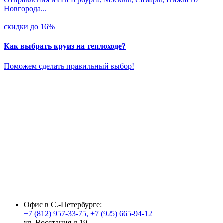
Новгорода...
скидки до 16%
Как выбрать круиз на теплоходе?
Поможем сделать правильный выбор!
fake rolex watches
rolex replica
best replica rolex
fake rolex
fausse
Rolex montre
Офис в С.-Петербурге:
+7 (812) 957-33-75, +7 (925) 665-94-12
ул. Восстания д.19