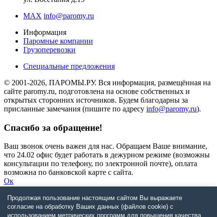
MAX
info@paromy.ru
Информация
Паромные компании
Грузоперевозки
Специальные предложения
© 2001-2026, ПАРОМЫ.РУ. Вся информация, размещённая на
сайте paromy.ru, подготовлена на основе собственных и
открытых сторонних источников. Будем благодарны за
присланные замечания (пишите по адресу
info@paromy.ru
).
Спасибо за обращение!
Ваш звонок очень важен для нас. Обращаем Ваше внимание,
что 24.02 офис будет работать в дежурном режиме (возможны
консультации по телефону, по электронной почте), оплата
возможна по банковской карте с сайта.
Ок
Продолжая пользование настоящим сайтом Вы выражаете
Запрос не будет отправлен
согласие на обработку Ваших данных (файлов cookie) с
использованием метрических программ для повышения качества