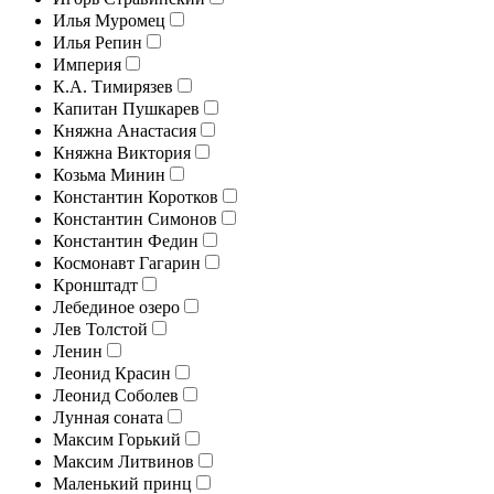
Илья Муромец
Илья Репин
Империя
К.А. Тимирязев
Капитан Пушкарев
Княжна Анастасия
Княжна Виктория
Козьма Минин
Константин Коротков
Константин Симонов
Константин Федин
Космонавт Гагарин
Кронштадт
Лебединое озеро
Лев Толстой
Ленин
Леонид Красин
Леонид Соболев
Лунная соната
Максим Горький
Максим Литвинов
Маленький принц