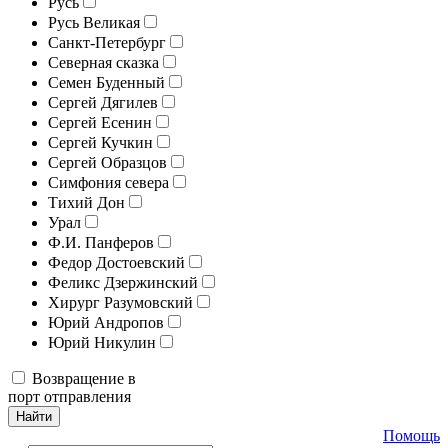
Русь
Русь Великая
Санкт-Петербург
Северная сказка
Семен Буденный
Сергей Дягилев
Сергей Есенин
Сергей Кучкин
Сергей Образцов
Симфония севера
Тихий Дон
Урал
Ф.И. Панферов
Федор Достоевский
Феликс Дзержинский
Хирург Разумовский
Юрий Андропов
Юрий Никулин
Возвращение в
порт отправления
Найти
Помощь