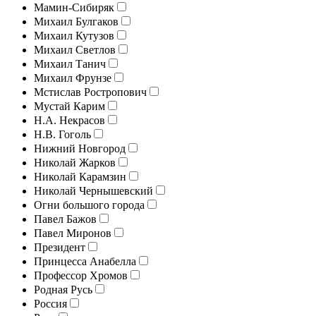
Мамин-Сибиряк
Михаил Булгаков
Михаил Кутузов
Михаил Светлов
Михаил Танич
Михаил Фрунзе
Мстислав Ростропович
Мустай Карим
Н.А. Некрасов
Н.В. Гоголь
Нижний Новгород
Николай Жарков
Николай Карамзин
Николай Чернышевский
Огни большого города
Павел Бажов
Павел Миронов
Президент
Принцесса Анабелла
Профессор Хромов
Родная Русь
Россия