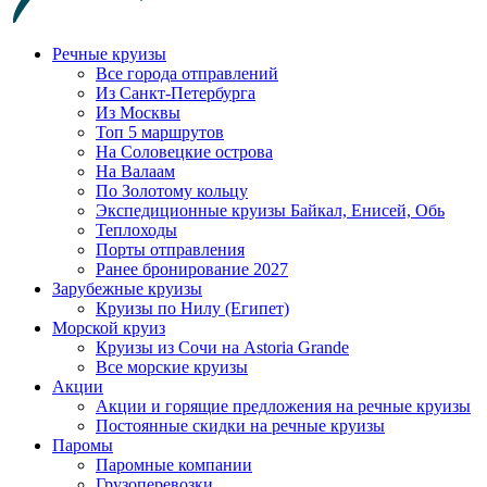
Речные круизы
Все города отправлений
Из Санкт-Петербурга
Из Москвы
Топ 5 маршрутов
На Соловецкие острова
На Валаам
По Золотому кольцу
Экспедиционные круизы Байкал, Енисей, Обь
Теплоходы
Порты отправления
Ранее бронирование 2027
Зарубежные круизы
Круизы по Нилу (Египет)
Морской круиз
Круизы из Сочи на Astoria Grande
Все морские круизы
Акции
Акции и горящие предложения на речные круизы
Постоянные скидки на речные круизы
Паромы
Паромные компании
Грузоперевозки