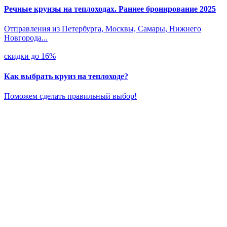
Речные круизы на теплоходах. Раннее бронирование 2025
Отправления из Петербурга, Москвы, Самары, Нижнего
Новгорода...
скидки до 16%
Как выбрать круиз на теплоходе?
Поможем сделать правильный выбор!
fake rolex watches
rolex replica
best replica rolex
fake rolex
fausse
Rolex montre