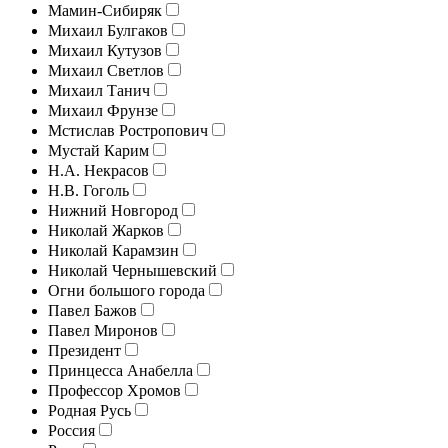
Мамин-Сибиряк
Михаил Булгаков
Михаил Кутузов
Михаил Светлов
Михаил Танич
Михаил Фрунзе
Мстислав Ростропович
Мустай Карим
Н.А. Некрасов
Н.В. Гоголь
Нижний Новгород
Николай Жарков
Николай Карамзин
Николай Чернышевский
Огни большого города
Павел Бажов
Павел Миронов
Президент
Принцесса Анабелла
Профессор Хромов
Родная Русь
Россия