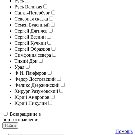
Русь
Русь Великая
Санкт-Петербург
Северная сказка
Семен Буденный
Сергей Дягилев
Сергей Есенин
Сергей Кучкин
Сергей Образцов
Симфония севера
Тихий Дон
Урал
Ф.И. Панферов
Федор Достоевский
Феликс Дзержинский
Хирург Разумовский
Юрий Андропов
Юрий Никулин
Возвращение в
порт отправления
Найти
Помощь