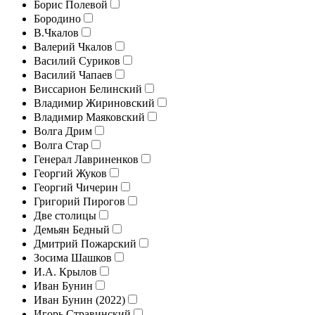
Борис Полевой
Бородино
В.Чкалов
Валерий Чкалов
Василий Суриков
Василий Чапаев
Виссарион Белинский
Владимир Жириновский
Владимир Маяковский
Волга Дрим
Волга Стар
Генерал Лавриненков
Георгий Жуков
Георгий Чичерин
Григорий Пирогов
Две столицы
Демьян Бедный
Дмитрий Пожарский
Зосима Шашков
И.А. Крылов
Иван Бунин
Иван Бунин (2022)
Игорь Стравинский