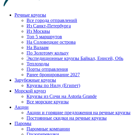
Речные круизы
Все города отправлений
Из Санкт-Петербурга
Из Москвы
Топ 5 маршрутов
На Соловецкие острова
На Валаам
По Золотому кольцу
Экспедиционные круизы Байкал, Енисей, Обь
Теплоходы
Порты отправления
Ранее бронирование 2027
Зарубежные круизы
Круизы по Нилу (Египет)
Морской круиз
Круизы из Сочи на Astoria Grande
Все морские круизы
Акции
Акции и горящие предложения на речные круизы
Постоянные скидки на речные круизы
Паромы
Паромные компании
Грузоперевозки