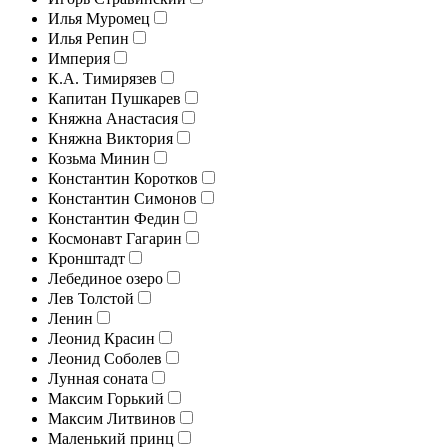
Илья Муромец
Илья Репин
Империя
К.А. Тимирязев
Капитан Пушкарев
Княжна Анастасия
Княжна Виктория
Козьма Минин
Константин Коротков
Константин Симонов
Константин Федин
Космонавт Гагарин
Кронштадт
Лебединое озеро
Лев Толстой
Ленин
Леонид Красин
Леонид Соболев
Лунная соната
Максим Горький
Максим Литвинов
Маленький принц