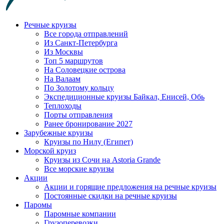
Речные круизы
Все города отправлений
Из Санкт-Петербурга
Из Москвы
Топ 5 маршрутов
На Соловецкие острова
На Валаам
По Золотому кольцу
Экспедиционные круизы Байкал, Енисей, Обь
Теплоходы
Порты отправления
Ранее бронирование 2027
Зарубежные круизы
Круизы по Нилу (Египет)
Морской круиз
Круизы из Сочи на Astoria Grande
Все морские круизы
Акции
Акции и горящие предложения на речные круизы
Постоянные скидки на речные круизы
Паромы
Паромные компании
Грузоперевозки