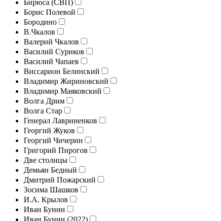
Бирюса (СВП)
Борис Полевой
Бородино
В.Чкалов
Валерий Чкалов
Василий Суриков
Василий Чапаев
Виссарион Белинский
Владимир Жириновский
Владимир Маяковский
Волга Дрим
Волга Стар
Генерал Лавриненков
Георгий Жуков
Георгий Чичерин
Григорий Пирогов
Две столицы
Демьян Бедный
Дмитрий Пожарский
Зосима Шашков
И.А. Крылов
Иван Бунин
Иван Бунин (2022)