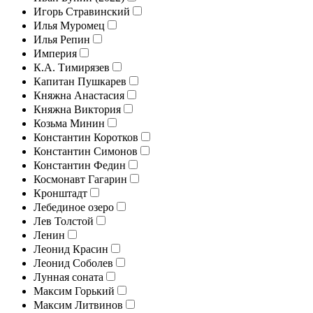
Игорь Стравинский
Илья Муромец
Илья Репин
Империя
К.А. Тимирязев
Капитан Пушкарев
Княжна Анастасия
Княжна Виктория
Козьма Минин
Константин Коротков
Константин Симонов
Константин Федин
Космонавт Гагарин
Кронштадт
Лебединое озеро
Лев Толстой
Ленин
Леонид Красин
Леонид Соболев
Лунная соната
Максим Горький
Максим Литвинов