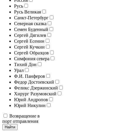
Россия
Русь
Русь Великая
Санкт-Петербург
Северная сказка
Семен Буденный
Сергей Дягилев
Сергей Есенин
Сергей Кучкин
Сергей Образцов
Симфония севера
Тихий Дон
Урал
Ф.И. Панферов
Федор Достоевский
Феликс Дзержинский
Хирург Разумовский
Юрий Андропов
Юрий Никулин
Возвращение в
порт отправления
Найти