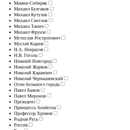
Мамин-Сибиряк
Михаил Булгаков
Михаил Кутузов
Михаил Светлов
Михаил Танич
Михаил Фрунзе
Мстислав Ростропович
Мустай Карим
Н.А. Некрасов
Н.В. Гоголь
Нижний Новгород
Николай Жарков
Николай Карамзин
Николай Чернышевский
Огни большого города
Павел Бажов
Павел Миронов
Президент
Принцесса Анабелла
Профессор Хромов
Родная Русь
Россия