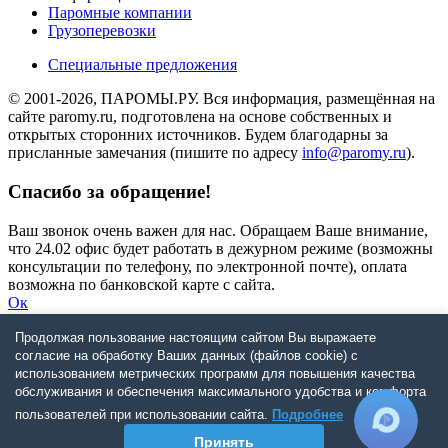
Паромные компании
Грузоперевозки
Специальные предложения
© 2001-2026, ПАРОМЫ.РУ. Вся информация, размещённая на
сайте paromy.ru, подготовлена на основе собственных и
открытых сторонних источников. Будем благодарны за
присланные замечания (пишите по адресу
info@paromy.ru
).
Спасибо за обращение!
Ваш звонок очень важен для нас. Обращаем Ваше внимание,
что 24.02 офис будет работать в дежурном режиме (возможны
консультации по телефону, по электронной почте), оплата
возможна по банковской карте с сайта.
Ок
Продолжая пользование настоящим сайтом Вы выражаете
Запрос не будет отправлен
согласие на обработку Ваших данных (файлов cookie) с
использованием метрических программ для повышения качества
Приносим свои извинения, сервер перегружен.
обслуживания и обеспечения максимального удобства и комфорта
пользователей при использовании сайта.
Подробнее
Правила и условия бронирования!
Принять