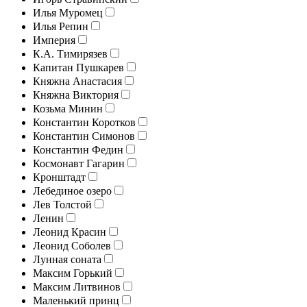
Илья Муромец
Илья Репин
Империя
К.А. Тимирязев
Капитан Пушкарев
Княжна Анастасия
Княжна Виктория
Козьма Минин
Константин Коротков
Константин Симонов
Константин Федин
Космонавт Гагарин
Кронштадт
Лебединое озеро
Лев Толстой
Ленин
Леонид Красин
Леонид Соболев
Лунная соната
Максим Горький
Максим Литвинов
Маленький принц