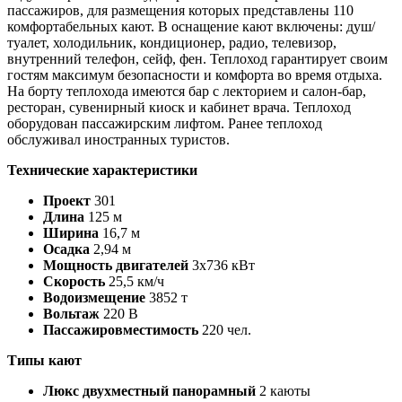
пассажиров, для размещения которых представлены 110
комфортабельных кают. В оснащение кают включены: душ/
туалет, холодильник, кондиционер, радио, телевизор,
внутренний телефон, сейф, фен. Теплоход гарантирует своим
гостям максимум безопасности и комфорта во время отдыха.
На борту теплохода имеются бар с лекторием и салон-бар,
ресторан, сувенирный киоск и кабинет врача. Теплоход
оборудован пассажирским лифтом. Ранее теплоход
обслуживал иностранных туристов.
Технические характеристики
Проект
301
Длина
125 м
Ширина
16,7 м
Осадка
2,94 м
Мощность двигателей
3х736 кВт
Скорость
25,5 км/ч
Водоизмещение
3852 т
Вольтаж
220 В
Пассажировместимость
220 чел.
Типы кают
Люкс двухместный панорамный
2 каюты