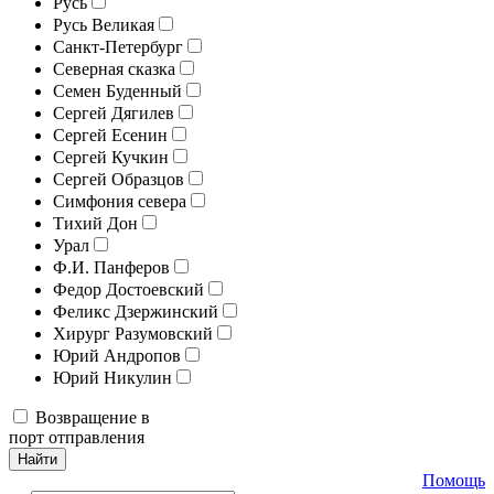
Русь
Русь Великая
Санкт-Петербург
Северная сказка
Семен Буденный
Сергей Дягилев
Сергей Есенин
Сергей Кучкин
Сергей Образцов
Симфония севера
Тихий Дон
Урал
Ф.И. Панферов
Федор Достоевский
Феликс Дзержинский
Хирург Разумовский
Юрий Андропов
Юрий Никулин
Возвращение в
порт отправления
Найти
Помощь