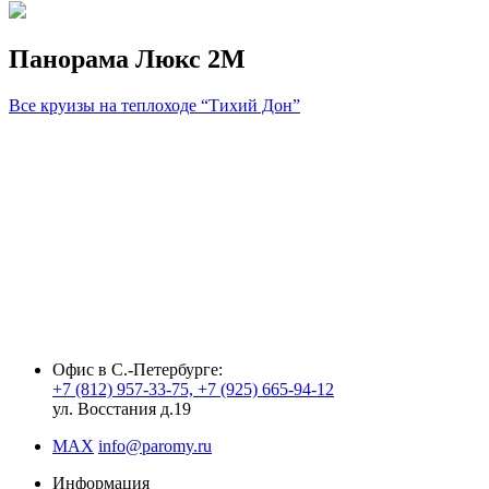
Панорама Люкс 2M
Все круизы на теплоходе “Тихий Дон”
fake rolex watches
rolex replica
best replica rolex
fake rolex
fausse
Rolex montre
Офис в С.-Петербурге:
+7 (812) 957-33-75, +7 (925) 665-94-12
ул. Восстания д.19
MAX
info@paromy.ru
Информация