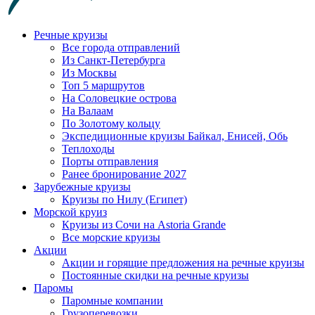
Речные круизы
Все города отправлений
Из Санкт-Петербурга
Из Москвы
Топ 5 маршрутов
На Соловецкие острова
На Валаам
По Золотому кольцу
Экспедиционные круизы Байкал, Енисей, Обь
Теплоходы
Порты отправления
Ранее бронирование 2027
Зарубежные круизы
Круизы по Нилу (Египет)
Морской круиз
Круизы из Сочи на Astoria Grande
Все морские круизы
Акции
Акции и горящие предложения на речные круизы
Постоянные скидки на речные круизы
Паромы
Паромные компании
Грузоперевозки