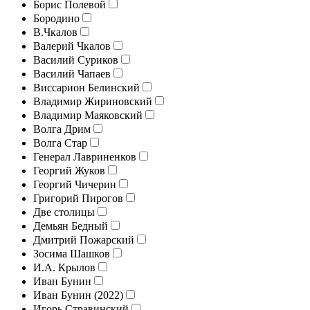
Борис Полевой
Бородино
В.Чкалов
Валерий Чкалов
Василий Суриков
Василий Чапаев
Виссарион Белинский
Владимир Жириновский
Владимир Маяковский
Волга Дрим
Волга Стар
Генерал Лавриненков
Георгий Жуков
Георгий Чичерин
Григорий Пирогов
Две столицы
Демьян Бедный
Дмитрий Пожарский
Зосима Шашков
И.А. Крылов
Иван Бунин
Иван Бунин (2022)
Игорь Стравинский