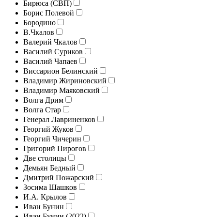
Бирюса (СВП)
Борис Полевой
Бородино
В.Чкалов
Валерий Чкалов
Василий Суриков
Василий Чапаев
Виссарион Белинский
Владимир Жириновский
Владимир Маяковский
Волга Дрим
Волга Стар
Генерал Лавриненков
Георгий Жуков
Георгий Чичерин
Григорий Пирогов
Две столицы
Демьян Бедный
Дмитрий Пожарский
Зосима Шашков
И.А. Крылов
Иван Бунин
Иван Бунин (2022)