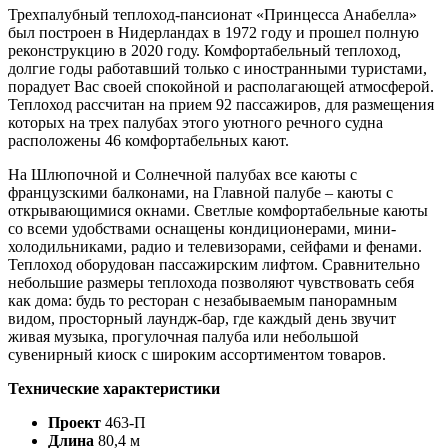
Трехпалубный теплоход-пансионат «Принцесса Анабелла»
был построен в Нидерландах в 1972 году и прошел полную
реконструкцию в 2020 году. Комфортабельный теплоход,
долгие годы работавший только с иностранными туристами,
порадует Вас своей спокойной и располагающей атмосферой.
Теплоход рассчитан на прием 92 пассажиров, для размещения
которых на трех палубах этого уютного речного судна
расположены 46 комфортабельных кают.
На Шлюпочной и Солнечной палубах все каюты с
французскими балконами, на Главной палубе – каюты с
открывающимися окнами. Светлые комфортабельные каюты
со всеми удобствами оснащены кондиционерами, мини-
холодильниками, радио и телевизорами, сейфами и фенами.
Теплоход оборудован пассажирским лифтом. Сравнительно
небольшие размеры теплохода позволяют чувствовать себя
как дома: будь то ресторан с незабываемым панорамным
видом, просторный лаундж-бар, где каждый день звучит
живая музыка, прогулочная палуба или небольшой
сувенирный киоск с широким ассортиментом товаров.
Технические характеристики
Проект
463-П
Длина
80,4 м