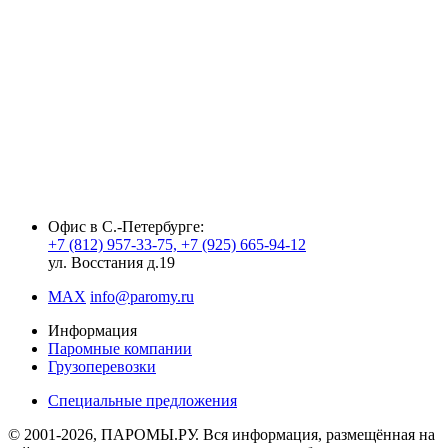
fake rolex watches
rolex replica
best replica rolex
fake rolex
fausse
Rolex montre
Офис в С.-Петербурге:
+7 (812) 957-33-75, +7 (925) 665-94-12
ул. Восстания д.19
MAX
info@paromy.ru
Информация
Паромные компании
Грузоперевозки
Специальные предложения
© 2001-2026, ПАРОМЫ.РУ. Вся информация, размещённая на