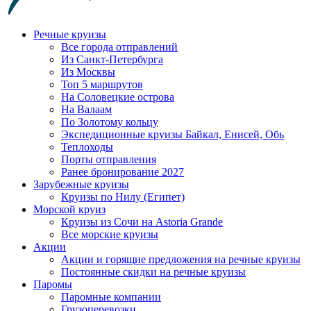
Речные круизы
Все города отправлений
Из Санкт-Петербурга
Из Москвы
Топ 5 маршрутов
На Соловецкие острова
На Валаам
По Золотому кольцу
Экспедиционные круизы Байкал, Енисей, Обь
Теплоходы
Порты отправления
Ранее бронирование 2027
Зарубежные круизы
Круизы по Нилу (Египет)
Морской круиз
Круизы из Сочи на Astoria Grande
Все морские круизы
Акции
Акции и горящие предложения на речные круизы
Постоянные скидки на речные круизы
Паромы
Паромные компании
Грузоперевозки