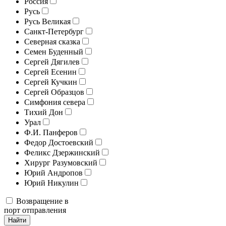
Россия
Русь
Русь Великая
Санкт-Петербург
Северная сказка
Семен Буденный
Сергей Дягилев
Сергей Есенин
Сергей Кучкин
Сергей Образцов
Симфония севера
Тихий Дон
Урал
Ф.И. Панферов
Федор Достоевский
Феликс Дзержинский
Хирург Разумовский
Юрий Андропов
Юрий Никулин
Возвращение в
порт отправления
Найти