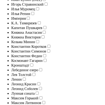
Игорь Стравинский
Илья Муромец
Илья Репин
Империя
К.А. Тимирязев
Капитан Пушкарев
Княжна Анастасия
Княжна Виктория
Козьма Минин
Константин Коротков
Константин Симонов
Константин Федин
Космонавт Гагарин
Кронштадт
Лебединое озеро
Лев Толстой
Ленин
Леонид Красин
Леонид Соболев
Лунная соната
Максим Горький
Максим Литвинов