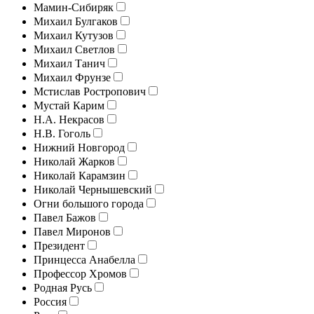
Мамин-Сибиряк
Михаил Булгаков
Михаил Кутузов
Михаил Светлов
Михаил Танич
Михаил Фрунзе
Мстислав Ростропович
Мустай Карим
Н.А. Некрасов
Н.В. Гоголь
Нижний Новгород
Николай Жарков
Николай Карамзин
Николай Чернышевский
Огни большого города
Павел Бажов
Павел Миронов
Президент
Принцесса Анабелла
Профессор Хромов
Родная Русь
Россия