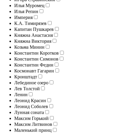
Илья Муромец
Илья Репин
Империя
К.А. Тимирязев
Капитан Пушкарев
Княжна Анастасия
Княжна Виктория
Козьма Минин
Константин Коротков
Константин Симонов
Константин Федин
Космонавт Гагарин
Кронштадт
Лебединое озеро
Лев Толстой
Ленин
Леонид Красин
Леонид Соболев
Лунная соната
Максим Горький
Максим Литвинов
Маленький принц