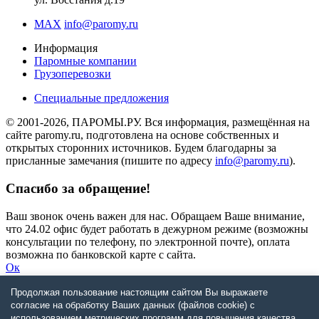
MAX
info@paromy.ru
Информация
Паромные компании
Грузоперевозки
Специальные предложения
© 2001-2026, ПАРОМЫ.РУ. Вся информация, размещённая на
сайте paromy.ru, подготовлена на основе собственных и
открытых сторонних источников. Будем благодарны за
присланные замечания (пишите по адресу
info@paromy.ru
).
Спасибо за обращение!
Ваш звонок очень важен для нас. Обращаем Ваше внимание,
что 24.02 офис будет работать в дежурном режиме (возможны
консультации по телефону, по электронной почте), оплата
возможна по банковской карте с сайта.
Ок
Продолжая пользование настоящим сайтом Вы выражаете
Запрос не будет отправлен
согласие на обработку Ваших данных (файлов cookie) с
использованием метрических программ для повышения качества