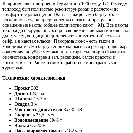
Лавриненков» построен в Германии в 1990 году. В 2016 году
теплоход был полностью реконструирован с расчетом на
комфортное размещение 182 пассажиров. На борту этого
роскошного судна представлены светлые и прекрасно
оснащенные каюты (общее количество кают – 91). Все каюты
теплохода оборудованы открывающимися окнами и включают
душ/туалет, кондиционер, телевизор, внутренний телефон,
сейф, а в каютах класса «Панорама люкс» есть также и
холодильник. На борту теплохода имеются ресторан, два бара,
солнечная палуба с местами для загара, сувенирный магазин,
библиотека, конференц-зал, ресепшен, салон красоты и
кабинет врача. Ранее теплоход работал с иностранными
туристами.
Технические характеристики
Проект
302
Длина
129,4 м
Ширина
16,7 м
Осадка
3 м
Мощность двигателей
3х735 кВт
Скорость
25,5 км/ч
Водоизмещение
3846 т
Вольтаж
220 В
Пассажировместимость
182 чел.