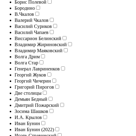
Борис Полевой
Бородино
В.Чкалов
Валерий Чкалов
Василий Суриков
Василий Чапаев
Виссарион Белинский
Владимир Жириновский
Владимир Маяковский
Волга Дрим
Волга Стар
Генерал Лавриненков
Георгий Жуков
Георгий Чичерин
Григорий Пирогов
Две столицы
Демьян Бедный
Дмитрий Пожарский
Зосима Шашков
И.А. Крылов
Иван Бунин
Иван Бунин (2022)
Игорь Стравинский