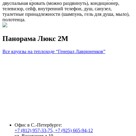
двуспальная кровать (можно раздвинуть), кондиционер,
телевизор, сейф, внутренний телефон, душ, санузел,
туалетные принадлежности (шампунь, гель для душа, мыло),
полотенца.
Панорама Люкс 2M
Все круизы на теплоходе “Генерал Лавриненков”
fake rolex watches
rolex replica
best replica rolex
fake rolex
fausse
Rolex montre
Офис в С.-Петербурге:
+7 (812) 957-33-75, +7 (925) 665-94-12
ул. Восстания д.19