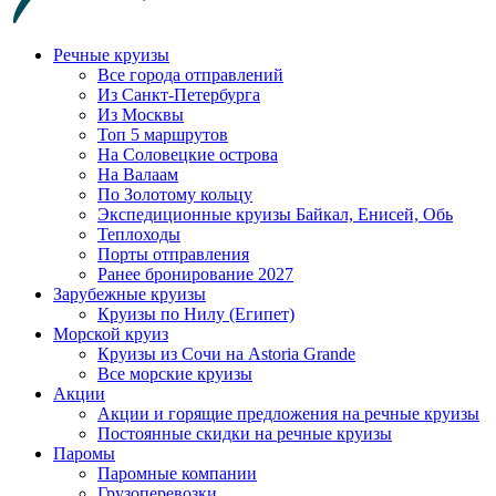
Речные круизы
Все города отправлений
Из Санкт-Петербурга
Из Москвы
Топ 5 маршрутов
На Соловецкие острова
На Валаам
По Золотому кольцу
Экспедиционные круизы Байкал, Енисей, Обь
Теплоходы
Порты отправления
Ранее бронирование 2027
Зарубежные круизы
Круизы по Нилу (Египет)
Морской круиз
Круизы из Сочи на Astoria Grande
Все морские круизы
Акции
Акции и горящие предложения на речные круизы
Постоянные скидки на речные круизы
Паромы
Паромные компании
Грузоперевозки