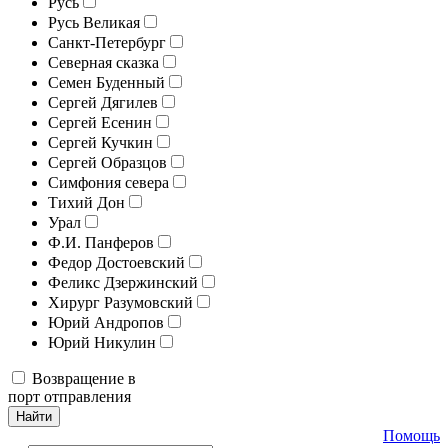
Русь
Русь Великая
Санкт-Петербург
Северная сказка
Семен Буденный
Сергей Дягилев
Сергей Есенин
Сергей Кучкин
Сергей Образцов
Симфония севера
Тихий Дон
Урал
Ф.И. Панферов
Федор Достоевский
Феликс Дзержинский
Хирург Разумовский
Юрий Андропов
Юрий Никулин
Возвращение в
порт отправления
Найти
Помощь