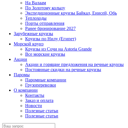
На Валаам
По Золотому кольцу
Экспедиционные круизы Байкал, Енисей, Обь
Теплоходы
Порты отправления
Ранее бронирование 2027
Зарубежные круизы
Круизы по Нилу (Египет)
Морской круиз
Круизы из Сочи на Astoria Grande
Все морские круизы
Акции
Акции и горящие предложения на речные круизы
Постоянные скидки на речные круизы
Паромы
Паромные компании
Грузоперевозки
О компании
Контакты
Заказ и оплата
Новости
Полезные статьи
Полезные статьи