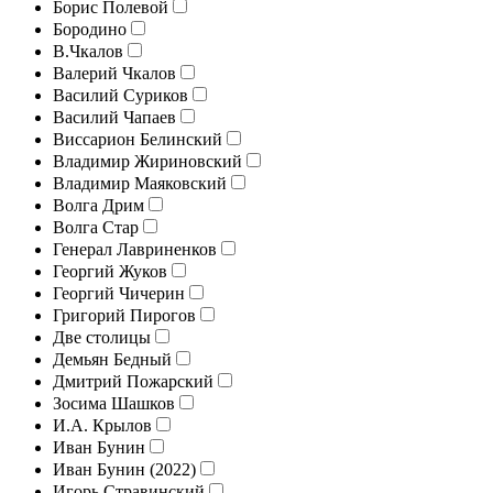
Борис Полевой
Бородино
В.Чкалов
Валерий Чкалов
Василий Суриков
Василий Чапаев
Виссарион Белинский
Владимир Жириновский
Владимир Маяковский
Волга Дрим
Волга Стар
Генерал Лавриненков
Георгий Жуков
Георгий Чичерин
Григорий Пирогов
Две столицы
Демьян Бедный
Дмитрий Пожарский
Зосима Шашков
И.А. Крылов
Иван Бунин
Иван Бунин (2022)
Игорь Стравинский