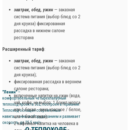
завтрак, обед, ужин
— заказная
система питания (выбор блюд со 2
дня круиза) фиксированная
рассадка в нижнем салоне
ресторана
Расширенный тариф
:
завтрак, обед, ужин
— заказная
система питания (выбор блюд со 2
дня круиза);
фиксированная рассадка в верхнем
салоне ресторана;
"Ленин"
–
включенные напитки на ужин (вода,
комфортабельный четырехпалубный
чай, кофе; на выбор: 1 бокал морса
теплоход проекта 302, построен в Германии.
или 1 бокал - вино красное / белое,
Теплоход оснащен современным
или 1 бокал пива);
навигационным оборудованием и развивает
скорость до 25,5 км/ч.
2 кофейных напитка на человека в
О ТЕПЛОХОДЕ