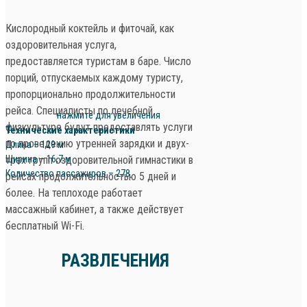
Кислородный коктейль и фиточай, как
оздоровительная услуга,
предоставляется туристам в баре. Число
порций, отпускаемых каждому туристу,
пропорционально продолжительности
рейса. Специалисты по лечебной
нажмите для увеличения
физкультуре будут предоставлять услуги
Технические характеристики
по проведению утренней зарядки и двух-
Длина – 129 м
Ширина – 16,7 м
трех групп оздоровительной гимнастики в
Количество пассажиров – 278
рейсах продолжительностью 5 дней и
более. На теплоходе работает
массажный кабинет, а также действует
бесплатный Wi-Fi.
РАЗВЛЕЧЕНИЯ