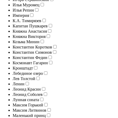
Илья Муромец
Илья Репин
Империя
К.А. Тимирязев
Капитан Пушкарев
Княжна Анастасия
Княжна Виктория
Козьма Минин
Константин Коротков
Константин Симонов
Константин Федин
Космонавт Гагарин
Кронштадт
Лебединое озеро
Лев Толстой
Ленин
Леонид Красин
Леонид Соболев
Лунная соната
Максим Горький
Максим Литвинов
Маленький принц