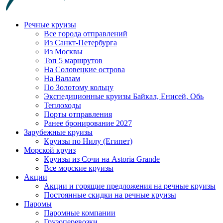
Речные круизы
Все города отправлений
Из Санкт-Петербурга
Из Москвы
Топ 5 маршрутов
На Соловецкие острова
На Валаам
По Золотому кольцу
Экспедиционные круизы Байкал, Енисей, Обь
Теплоходы
Порты отправления
Ранее бронирование 2027
Зарубежные круизы
Круизы по Нилу (Египет)
Морской круиз
Круизы из Сочи на Astoria Grande
Все морские круизы
Акции
Акции и горящие предложения на речные круизы
Постоянные скидки на речные круизы
Паромы
Паромные компании
Грузоперевозки