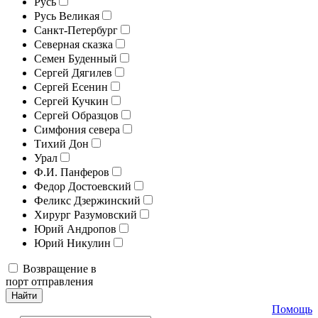
Русь
Русь Великая
Санкт-Петербург
Северная сказка
Семен Буденный
Сергей Дягилев
Сергей Есенин
Сергей Кучкин
Сергей Образцов
Симфония севера
Тихий Дон
Урал
Ф.И. Панферов
Федор Достоевский
Феликс Дзержинский
Хирург Разумовский
Юрий Андропов
Юрий Никулин
Возвращение в
порт отправления
Найти
Помощь