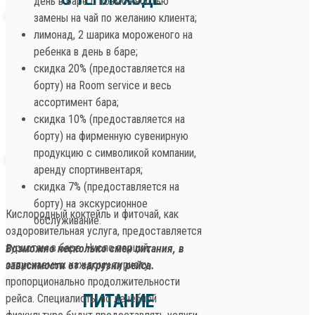
день в баре с возможностью
замены на чай по желанию клиента;
лимонад, 2 шарика мороженого на
ребенка в день в баре;
скидка 20% (предоставляется на
борту) на Room service и весь
ассортимент бара;
скидка 10% (предоставляется на
борту) на фирменную сувенирную
продукцию с символикой компании,
аренду спортинвентаря;
скидка 7% (предоставляется на
борту) на экскурсионное
Кислородный коктейль и фиточай, как
обслуживание.
оздоровительная услуга, предоставляется
туристам в баре. Число порций,
Возможно несколько смен питания, в
отпускаемых каждому туристу,
зависимости от загрузки рейса.
пропорционально продолжительности
ПИТАНИЕ
рейса. Специалисты по лечебной