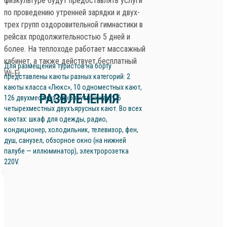
физкультуре будут предоставлять услуги
по проведению утренней зарядки и двух-
трех групп оздоровительной гимнастики в
рейсах продолжительностью 5 дней и
более. На теплоходе работает массажный
кабинет, а также действует бесплатный
Для размещения туристов на борту
Wi-Fi.
представлены каюты разных категорий: 2
каюты класса «Люкс», 10 одноместных кают,
РАЗВЛЕЧЕНИЯ
126 двухместных одноярусных кают, 6
четырехместных двухъярусных кают. Во всех
каютах: шкаф для одежды, радио,
кондиционер, холодильник, телевизор, фен,
душ, санузел, обзорное окно (на нижней
палубе — иллюминатор), электророзетка
220V.