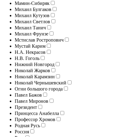
Мамин-Сибиряк
Михаил Булгаков
Михаил Кутузов
Михаил Светлов
Михаил Танич
Михаил Фрунзе
Мстислав Ростропович
Мустай Карим
Н.А. Некрасов
Н.В. Гоголь
Нижний Новгород
Николай Жарков
Николай Карамзин
Николай Чернышевский
Огни большого города
Павел Бажов
Павел Миронов
Президент
Принцесса Анабелла
Профессор Хромов
Родная Русь
Россия