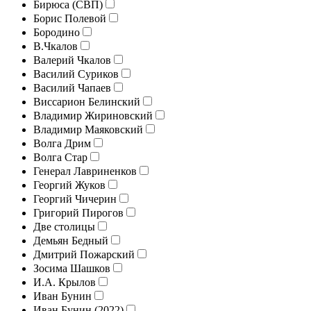
Бирюса (СВП)
Борис Полевой
Бородино
В.Чкалов
Валерий Чкалов
Василий Суриков
Василий Чапаев
Виссарион Белинский
Владимир Жириновский
Владимир Маяковский
Волга Дрим
Волга Стар
Генерал Лавриненков
Георгий Жуков
Георгий Чичерин
Григорий Пирогов
Две столицы
Демьян Бедный
Дмитрий Пожарский
Зосима Шашков
И.А. Крылов
Иван Бунин
Иван Бунин (2022)