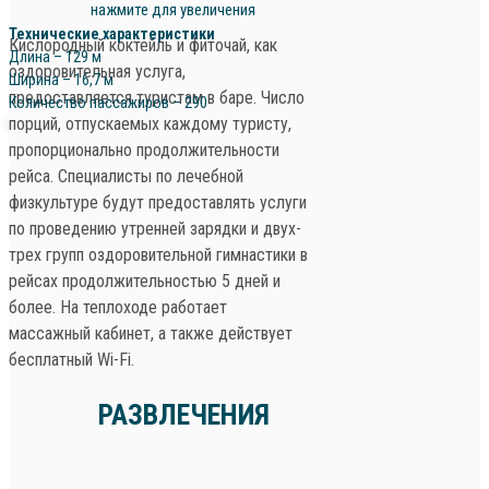
нажмите для увеличения
Технические характеристики
Кислородный коктейль и фиточай, как
Длина – 129 м
оздоровительная услуга,
Ширина – 16,7 м
предоставляется туристам в баре. Число
Количество пассажиров – 290
порций, отпускаемых каждому туристу,
пропорционально продолжительности
рейса. Специалисты по лечебной
физкультуре будут предоставлять услуги
по проведению утренней зарядки и двух-
трех групп оздоровительной гимнастики в
рейсах продолжительностью 5 дней и
более. На теплоходе работает
массажный кабинет, а также действует
бесплатный Wi-Fi.
РАЗВЛЕЧЕНИЯ