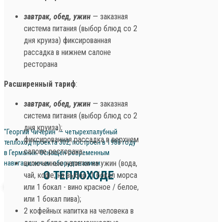
завтрак, обед, ужин
— заказная
система питания (выбор блюд со 2
дня круиза) фиксированная
рассадка в нижнем салоне
ресторана
Расширенный тариф
:
завтрак, обед, ужин
— заказная
система питания (выбор блюд со 2
дня круиза);
"Георгий Чичерин" – четырехпалубный
фиксированная рассадка в верхнем
теплоход проекта 302, построен в 1988 году
салоне ресторана;
в Германии. Оснащен современным
включенные напитки на ужин (вода,
навигационным оборудованием.
О ТЕПЛОХОДЕ
чай, кофе; на выбор: 1 бокал морса
или 1 бокал - вино красное / белое,
или 1 бокал пива);
2 кофейных напитка на человека в