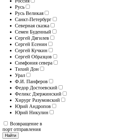
Россия
Русь
Русь Великая
Санкт-Петербург
Северная сказка
Семен Буденный
Сергей Дягилев
Сергей Есенин
Сергей Кучкин
Сергей Образцов
Симфония севера
Тихий Дон
Урал
Ф.И. Панферов
Федор Достоевский
Феликс Дзержинский
Хирург Разумовский
Юрий Андропов
Юрий Никулин
Возвращение в
порт отправления
Найти