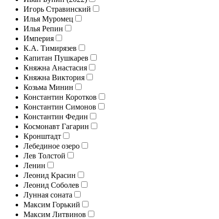
Игорь Стравинский
Илья Муромец
Илья Репин
Империя
К.А. Тимирязев
Капитан Пушкарев
Княжна Анастасия
Княжна Виктория
Козьма Минин
Константин Коротков
Константин Симонов
Константин Федин
Космонавт Гагарин
Кронштадт
Лебединое озеро
Лев Толстой
Ленин
Леонид Красин
Леонид Соболев
Лунная соната
Максим Горький
Максим Литвинов