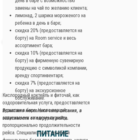
день в баре с возможностью
замены на чай по желанию клиента;
лимонад, 2 шарика мороженого на
ребенка в день в баре;
скидка 20% (предоставляется на
борту) на Room service и весь
ассортимент бара;
скидка 10% (предоставляется на
борту) на фирменную сувенирную
продукцию с символикой компании,
аренду спортинвентаря;
скидка 7% (предоставляется на
борту) на экскурсионное
Кислородный коктейль и фиточай, как
обслуживание.
оздоровительная услуга, предоставляется
туристам в баре. Число порций,
Возможно несколько смен питания, в
отпускаемых каждому туристу,
зависимости от загрузки рейса.
пропорционально продолжительности
ПИТАНИЕ
рейса. Специалисты по лечебной