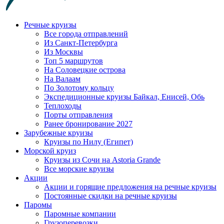
Речные круизы
Все города отправлений
Из Санкт-Петербурга
Из Москвы
Топ 5 маршрутов
На Соловецкие острова
На Валаам
По Золотому кольцу
Экспедиционные круизы Байкал, Енисей, Обь
Теплоходы
Порты отправления
Ранее бронирование 2027
Зарубежные круизы
Круизы по Нилу (Египет)
Морской круиз
Круизы из Сочи на Astoria Grande
Все морские круизы
Акции
Акции и горящие предложения на речные круизы
Постоянные скидки на речные круизы
Паромы
Паромные компании
Грузоперевозки